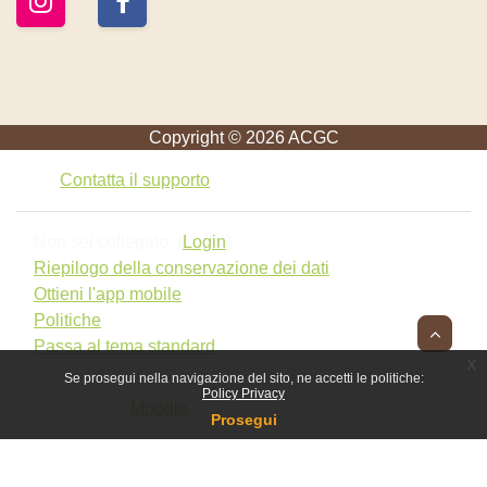
Copyright © 2026 ACGC
Contatta il supporto
Non sei collegato. (
Login
)
Riepilogo della conservazione dei dati
Ottieni l'app mobile
Politiche
Passa al tema standard
x
Se prosegui nella navigazione del sito, ne accetti le politiche:
Policy Privacy
Powered by
Moodle
Prosegui