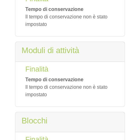
Tempo di conservazione
Il tempo di conservazione non è stato
impostato
Moduli di attività
Finalità
Tempo di conservazione
Il tempo di conservazione non è stato
impostato
Blocchi
Finalità