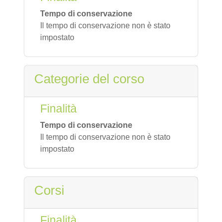
Tempo di conservazione
Il tempo di conservazione non è stato
impostato
Categorie del corso
Finalità
Tempo di conservazione
Il tempo di conservazione non è stato
impostato
Corsi
Finalità